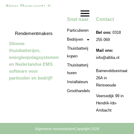
New Request: #
Snel naar
Contact
Particulieren
Bel ons:
0318
Rendementmakers
Bedrijven
255 069
Slimme
Thuisbatterij
thuisbatterijen,
Mail ons:
kopen
energieopslagsystemen
info@altilia.nl
en Nederlandse EMS
Thuisbatterij
software voor
Barneveldsestraat
huren
particulier en bedrijf!
26A in
Installateurs
Renswoude
Groothandels
Veersedijk 99 in
Hendrik-Ido-
Ambacht
Algemene voorwaarden
Copyright 2026