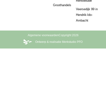
Renswoude
Groothandels
Veersedijk 99 in
Hendrik-Ido-
Ambacht
Algemene voorwaarden
Copyright 2026
Ontwerp & realisatie Merkstudio PFO