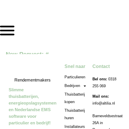
New Request: #
Snel naar
Contact
Particulieren
Bel ons:
0318
Rendementmakers
Bedrijven
255 069
Slimme
Thuisbatterij
thuisbatterijen,
Mail ons:
kopen
energieopslagsystemen
info@altilia.nl
en Nederlandse EMS
Thuisbatterij
software voor
Barneveldsestraat
huren
particulier en bedrijf!
26A in
Installateurs