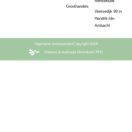
Renswoude
Groothandels
Veersedijk 99 in
Hendrik-Ido-
Ambacht
Algemene voorwaarden
Copyright 2026
Ontwerp & realisatie Merkstudio PFO