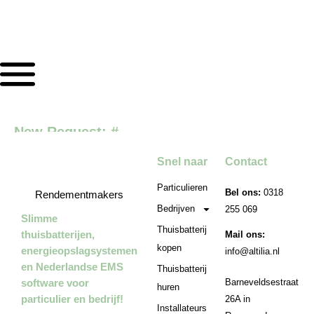
New Request: #
Snel naar
Contact
Particulieren
Bel ons:
0318
Rendementmakers
Bedrijven
255 069
Slimme
Thuisbatterij
thuisbatterijen,
Mail ons:
kopen
energieopslagsystemen
info@altilia.nl
en Nederlandse EMS
Thuisbatterij
software voor
Barneveldsestraat
huren
particulier en bedrijf!
26A in
Installateurs