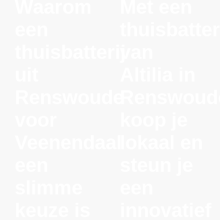
Waarom
Met een
een
thuisbatter
thuisbatterij
van
uit
Altilia in
Renswoude
Renswoud
voor
koop je
Veenendaal
lokaal en
een
steun je
slimme
een
keuze is
innovatief