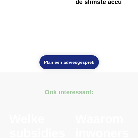
de slimste accu
Plan een adviesgesprek
Ook interessant:
Welke
Waarom
subsidies
inwoners