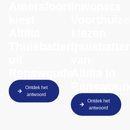
Amersfoort
Inwoners
kiest
Voorthuiz
Altilia
kiezen
Thuisbatterij
thuisbatter
uit
van
Renswoude
Altilia in
Renswoud
Ontdek het
antwoord
Ontdek het
antwoord