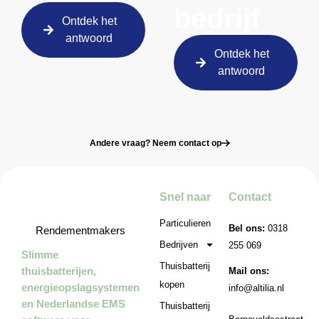
bedrijf
Ontdek het
antwoord
Ontdek het
antwoord
Andere vraag? Neem contact op
Snel naar
Contact
Particulieren
Bel ons:
0318
Rendementmakers
Bedrijven
255 069
Slimme
Thuisbatterij
thuisbatterijen,
Mail ons:
kopen
energieopslagsystemen
info@altilia.nl
en Nederlandse EMS
Thuisbatterij