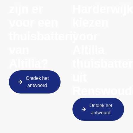
zijn er
Harderwijk
voor een
kiezen
thuisbatterij
voor
van
Altilia
Altilia?
thuisbatter
uit
Ontdek het
antwoord
Renswoud
Ontdek het
antwoord