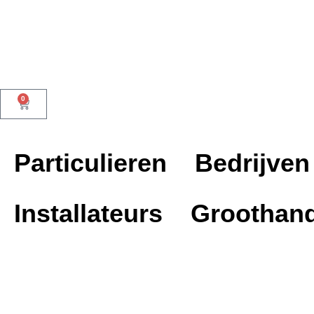
Dutch Design
0
Particulieren
Bedrijven
Installateurs
Groothand
Productkeuzehulp