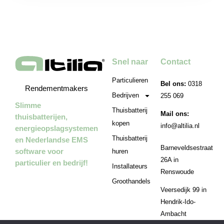
Snel naar
Contact
Particulieren
Bel ons:
0318
Rendementmakers
Bedrijven
255 069
Slimme
Thuisbatterij
Mail ons:
thuisbatterijen,
kopen
info@altilia.nl
energieopslagsystemen
Thuisbatterij
en Nederlandse EMS
Barneveldsestraat
software voor
huren
26A in
particulier en bedrijf!
Installateurs
Renswoude
Groothandels
Veersedijk 99 in
Hendrik-Ido-
Ambacht