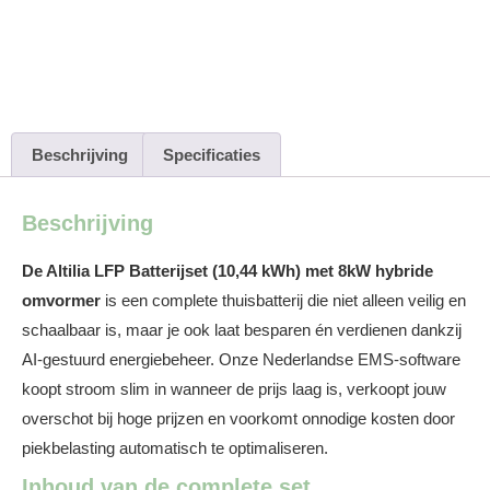
HV Stapelmodel + 8kW
omvormer – 3 fase
Beschrijving
Specificaties
Beschrijving
De Altilia LFP Batterijset (10,44 kWh) met 8kW hybride
omvormer
is een complete thuisbatterij die niet alleen veilig en
schaalbaar is, maar je ook laat besparen én verdienen dankzij
AI-gestuurd energiebeheer. Onze Nederlandse EMS-software
koopt stroom slim in wanneer de prijs laag is, verkoopt jouw
overschot bij hoge prijzen en voorkomt onnodige kosten door
piekbelasting automatisch te optimaliseren.
Inhoud van de complete set