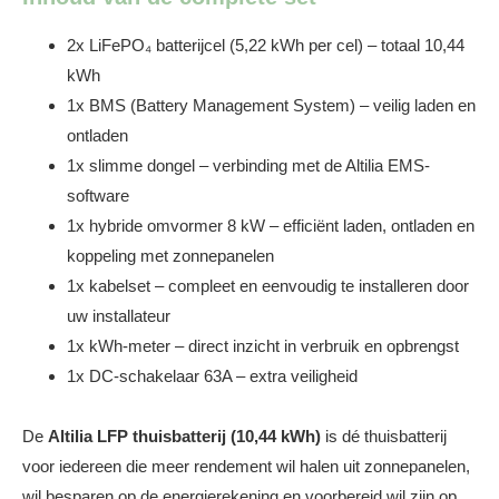
2x LiFePO₄ batterijcel (5,22 kWh per cel) – totaal 10,44
kWh
1x BMS (Battery Management System) – veilig laden en
ontladen
1x slimme dongel – verbinding met de Altilia EMS-
software
1x hybride omvormer 8 kW – efficiënt laden, ontladen en
koppeling met zonnepanelen
1x kabelset – compleet en eenvoudig te installeren door
uw installateur
1x kWh-meter – direct inzicht in verbruik en opbrengst
1x DC-schakelaar 63A – extra veiligheid
De
Altilia LFP thuisbatterij (10,44 kWh)
is dé thuisbatterij
voor iedereen die meer rendement wil halen uit zonnepanelen,
wil besparen op de energierekening en voorbereid wil zijn op