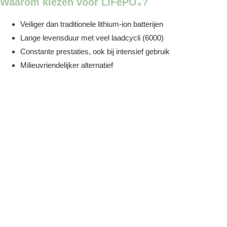
Waarom kiezen voor LiFePO₄?
Veiliger dan traditionele lithium-ion batterijen
Lange levensduur met veel laadcycli (6000)
Constante prestaties, ook bij intensief gebruik
Milieuvriendelijker alternatief
Rendementmakers
Slimme thuisbatterijen,
energieopslagsysteme