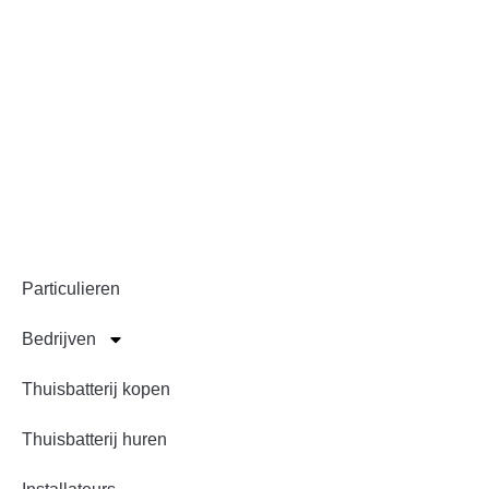
en Nederlandse EMS
software voor
particulier en bedrijf!
Snel naar
Particulieren
Bedrijven
Thuisbatterij kopen
Thuisbatterij huren