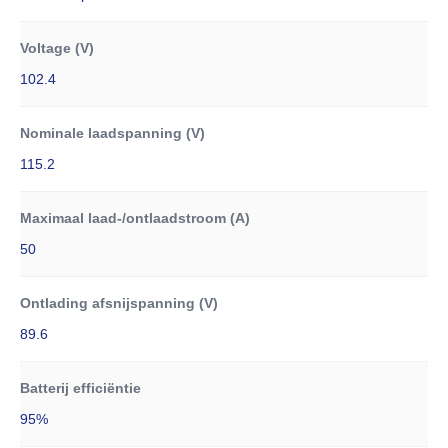
Voltage (V)
102.4
Nominale laadspanning (V)
115.2
Maximaal laad-/ontlaadstroom (A)
50
Ontlading afsnijspanning (V)
89.6
Batterij efficiëntie
95%