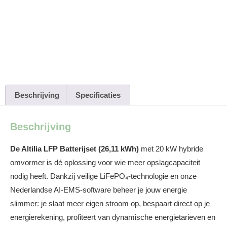
HV Stapelmodel +
20kW omvormer – 3
fase
Beschrijving
Specificaties
Beschrijving
De Altilia LFP Batterijset (26,11 kWh)
met 20 kW hybride
omvormer is dé oplossing voor wie meer opslagcapaciteit
nodig heeft. Dankzij veilige LiFePO₄-technologie en onze
Nederlandse AI-EMS-software beheer je jouw energie
slimmer: je slaat meer eigen stroom op, bespaart direct op je
energierekening, profiteert van dynamische energietarieven en