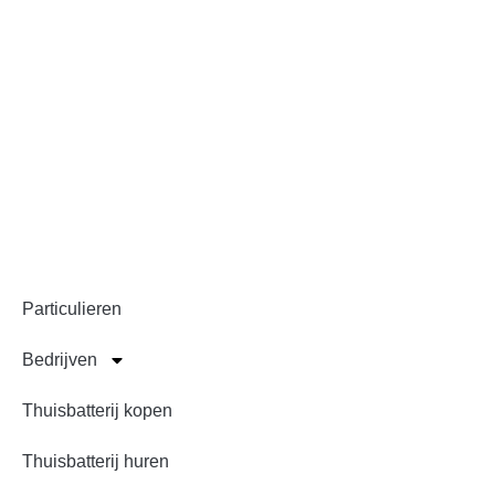
energieopslagsysteme
en Nederlandse EMS
software voor
particulier en bedrijf!
Snel naar
Particulieren
Bedrijven
Thuisbatterij kopen
Thuisbatterij huren