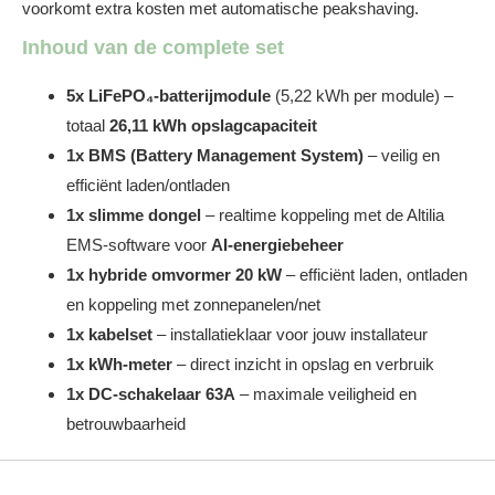
voorkomt extra kosten met automatische peakshaving.
Inhoud van de complete set
5x LiFePO₄-batterijmodule
(5,22 kWh per module) –
totaal
26,11 kWh opslagcapaciteit
1x BMS (Battery Management System)
– veilig en
efficiënt laden/ontladen
1x slimme dongel
– realtime koppeling met de Altilia
EMS-software voor
AI-energiebeheer
1x hybride omvormer 20 kW
– efficiënt laden, ontladen
en koppeling met zonnepanelen/net
1x kabelset
– installatieklaar voor jouw installateur
1x kWh-meter
– direct inzicht in opslag en verbruik
1x DC-schakelaar 63A
– maximale veiligheid en
betrouwbaarheid