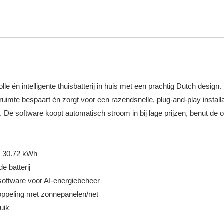
volle én intelligente thuisbatterij in huis met een prachtig Dutch de
ruimte bespaart én zorgt voor een razendsnelle, plug-and-play install
 De software koopt automatisch stroom in bij lage prijzen, benut de
l 30.72 kWh
e batterij
-software voor AI-energiebeheer
koppeling met zonnepanelen/net
ruik