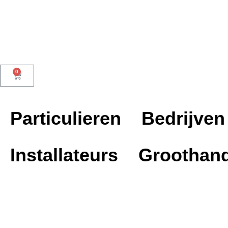
Dutch Design
0
Particulieren
Bedrijven
Installateurs
Groothand
Productkeuzehulp