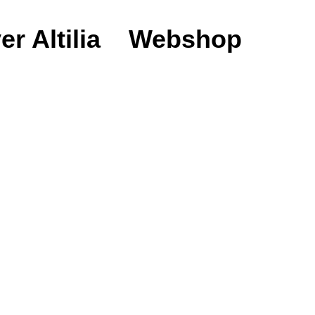
er Altilia
Webshop
n one + 5kW – 1 fase