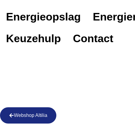
Energieopslag
Energi
Keuzehulp
Contact
Webshop Altilia
Altilia LFP (LifePO4) Thui