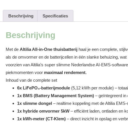
Beschrijving
Specificaties
Beschrijving
Met de
Altilia All-in-One thuisbatterij
haal je een complete, stijl
als de omvormer en de batterijcellen in één slanke behuizing, wat 
voorzien van Altilia’s super slimme Nederlandse AI-EMS-software.
piekmomenten voor
maximaal rendement.
Inhoud van de complete set
6x LiFePO₄-batterijmodule
(5,12 kWh per module) – totaa
1x BMS (Battery Management System)
– geïntegreerd in d
1x slimme dongel
– realtime koppeling met de Altilia EMS
1x hybride omvormer 5kW
– efficiënt laden, ontladen en 
1x kWh-meter
(CT-Klem)
– direct inzicht in opslag en verb