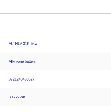
ALTNLV-31K-5kw
All-in-one batterij
8721249430527
30,72kWh