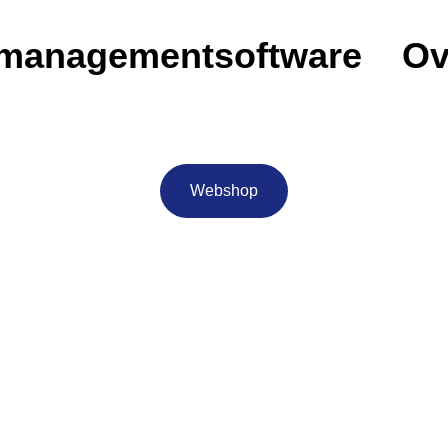
emanagementsoftware
Ov
Webshop
sbatterij 30.72kWh LV All-i