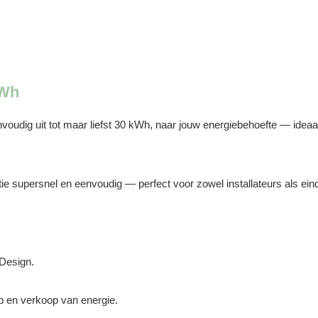
kWh
oudig uit tot maar liefst 30 kWh, naar jouw energiebehoefte — ideaal
tie supersnel en eenvoudig — perfect voor zowel installateurs als e
 Design.
p en verkoop van energie.