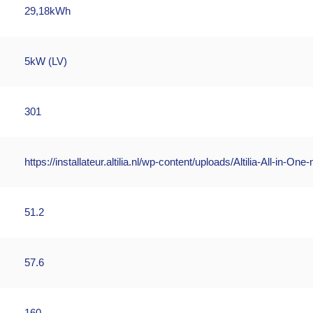
29,18kWh
5kW (LV)
301
https://installateur.altilia.nl/wp-content/uploads/Altilia-All-in-On
51.2
57.6
160