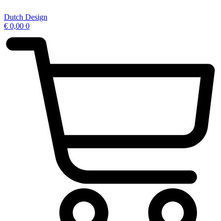
Ga
naar
Dutch Design
de
€
0,00
0
inhoud