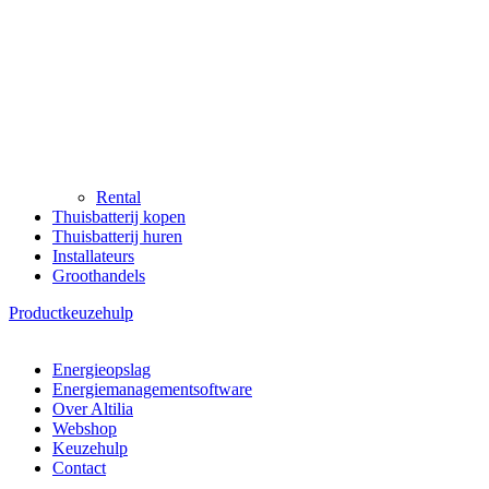
Rental
Thuisbatterij kopen
Thuisbatterij huren
Installateurs
Groothandels
Productkeuzehulp
Energieopslag
Energiemanagementsoftware
Over Altilia
Webshop
Keuzehulp
Contact