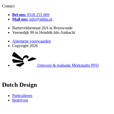
Contact
Bel ons:
0318 255 069
Mail ons:
info@altilia.nl
Barneveldsestraat 26A in Renswoude
Veersedijk 99 in Hendrik-Ido-Ambacht
Algemene voorwaarden
Copyright 2026
Ontwerp & realisatie Merkstudio PFO
Dutch Design
Particulieren
Bedrijven