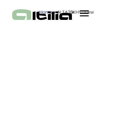
Home
»
ALTA36KHV-10kw
Zoek jouw product
Altilia LFP (LifePO4)
Thuisbatterij 36,54
kWh HV Stapelmodel
+ 10kW omvormer – 3
fase