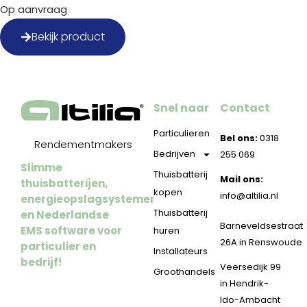
Op aanvraag
Bekijk product
Snel naar
Contact
Particulieren
Bel ons:
0318
Rendementmakers
Bedrijven
255 069
Slimme
Thuisbatterij
Mail ons:
thuisbatterijen,
kopen
info@altilia.nl
energieopslagsystemen
Thuisbatterij
en Nederlandse
Barneveldsestraat
EMS software voor
huren
26A in Renswoude
particulier en
Installateurs
bedrijf!
Veersedijk 99
Groothandels
in Hendrik-
Ido-Ambacht