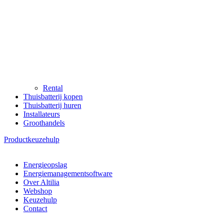
Rental
Thuisbatterij kopen
Thuisbatterij huren
Installateurs
Groothandels
Productkeuzehulp
Energieopslag
Energiemanagementsoftware
Over Altilia
Webshop
Keuzehulp
Contact