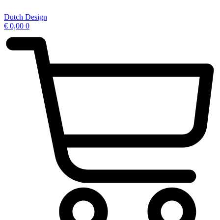
Ga
naar
Dutch Design
de
€
0,00
0
inhoud