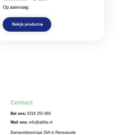
Op aanvraag
Bekijk product
Contact
Bel ons:
0318 255 069
Mail ons:
info@altilia.nl
Barneveldsestraat 26A in Renswoude