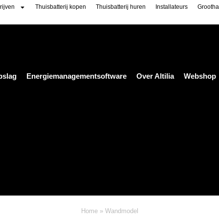
rijven
Thuisbatterij kopen
Thuisbatterij huren
Installateurs
Grootha
pslag
Energiemanagementsoftware
Over Altilia
Webshop
Home
»
Wandmodel