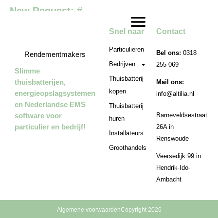
New Request: #
Snel naar
Contact
Particulieren
Bel ons:
0318
Rendementmakers
Bedrijven
255 069
Slimme
Thuisbatterij
thuisbatterijen,
Mail ons:
kopen
energieopslagsystemen
info@altilia.nl
en Nederlandse EMS
Thuisbatterij
software voor
Barneveldsestraat
huren
particulier en bedrijf!
26A in
Installateurs
Renswoude
Groothandels
Veersedijk 99 in
Hendrik-Ido-
Ambacht
Algemene voorwaarden
Copyright 2026