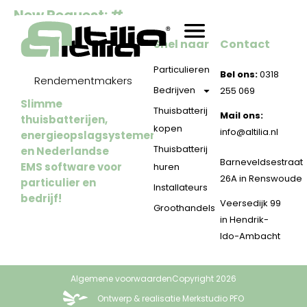
New Request: #
Snel naar
Contact
Particulieren
Bel ons:
0318
Rendementmakers
Bedrijven
255 069
Slimme
Thuisbatterij
Mail ons:
thuisbatterijen,
kopen
info@altilia.nl
energieopslagsystemen
Thuisbatterij
en Nederlandse
Barneveldsestraat
EMS software voor
huren
26A in Renswoude
particulier en
Installateurs
bedrijf!
Veersedijk 99
Groothandels
in Hendrik-
Ido-Ambacht
Algemene voorwaarden
Copyright 2026
Ontwerp & realisatie Merkstudio PFO