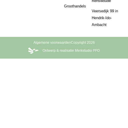
Renswoude
Groothandels
Veersedijk 99 in
Hendrik-Ido-
Ambacht
Algemene voorwaarden
Copyright 2026
Ontwerp & realisatie Merkstudio PFO