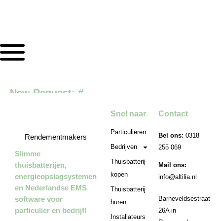
New Request: #
Snel naar
Contact
Particulieren
Bel ons:
0318
Rendementmakers
Bedrijven
255 069
Slimme
Thuisbatterij
thuisbatterijen,
Mail ons:
kopen
energieopslagsystemen
info@altilia.nl
en Nederlandse EMS
Thuisbatterij
software voor
Barneveldsestraat
huren
particulier en bedrijf!
26A in
Installateurs