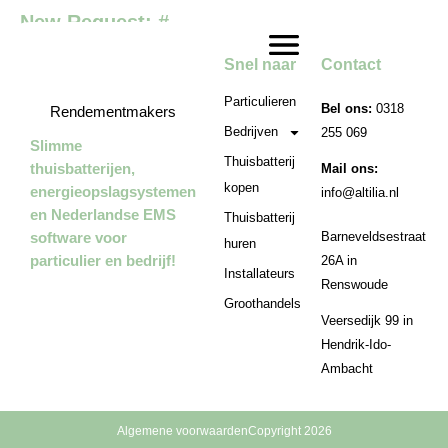
New Request: #
Snel naar
Contact
Particulieren
Bel ons:
0318
Rendementmakers
Bedrijven
255 069
Slimme
Thuisbatterij
thuisbatterijen,
Mail ons:
kopen
energieopslagsystemen
info@altilia.nl
en Nederlandse EMS
Thuisbatterij
software voor
Barneveldsestraat
huren
particulier en bedrijf!
26A in
Installateurs
Renswoude
Groothandels
Veersedijk 99 in
Hendrik-Ido-
Ambacht
Algemene voorwaarden
Copyright 2026