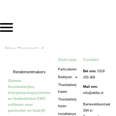
New Request: #
Snel naar
Contact
Particulieren
Bel ons:
0318
Rendementmakers
Bedrijven
255 069
Slimme
Thuisbatterij
thuisbatterijen,
Mail ons:
kopen
energieopslagsystemen
info@altilia.nl
en Nederlandse EMS
Thuisbatterij
software voor
Barneveldsestraat
huren
particulier en bedrijf!
26A in
Installateurs