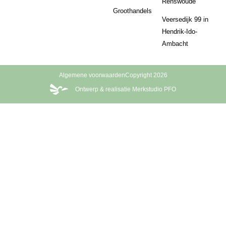
Renswoude
Groothandels
Veersedijk 99 in
Hendrik-Ido-
Ambacht
Algemene voorwaarden
Copyright 2026
Ontwerp & realisatie Merkstudio PFO