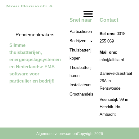
New Request: #
Snel naar
Contact
Particulieren
Bel ons:
0318
Rendementmakers
Bedrijven
255 069
Slimme
Thuisbatterij
thuisbatterijen,
Mail ons:
kopen
energieopslagsystemen
info@altilia.nl
en Nederlandse EMS
Thuisbatterij
software voor
Barneveldsestraat
huren
particulier en bedrijf!
26A in
Installateurs
Renswoude
Groothandels
Veersedijk 99 in
Hendrik-Ido-
Ambacht
Algemene voorwaarden
Copyright 2026