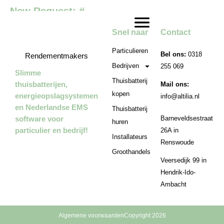
New Request: #
Snel naar
Contact
Particulieren
Bel ons:
0318
Rendementmakers
Bedrijven
255 069
Slimme
Thuisbatterij
thuisbatterijen,
Mail ons:
kopen
energieopslagsystemen
info@altilia.nl
en Nederlandse EMS
Thuisbatterij
software voor
Barneveldsestraat
huren
particulier en bedrijf!
26A in
Installateurs
Renswoude
Groothandels
Veersedijk 99 in
Hendrik-Ido-
Ambacht
Algemene voorwaarden
Copyright 2026