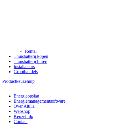
Rental
Thuisbatterij kopen
Thuisbatterij huren
Installateurs
Groothandels
Productkeuzehulp
Energieopslag
Energiemanagementsoftware
Over Altilia
Webshop
Keuzehulp
Contact