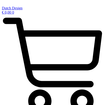
Ga
naar
Dutch Design
de
€
0,00
0
inhoud