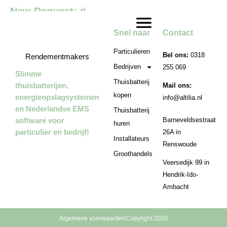
New Request: #
Snel naar
Contact
Particulieren
Bel ons:
0318
Rendementmakers
Bedrijven
255 069
Slimme
Thuisbatterij
thuisbatterijen,
Mail ons:
kopen
energieopslagsystemen
info@altilia.nl
en Nederlandse EMS
Thuisbatterij
software voor
Barneveldsestraat
huren
particulier en bedrijf!
26A in
Installateurs
Renswoude
Groothandels
Veersedijk 99 in
Hendrik-Ido-
Ambacht
Algemene voorwaarden
Copyright 2026