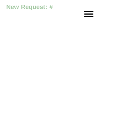
New Request: #
Rendementmakers
Slimme thuisbatterijen,
energieopslagsysteme
en Nederlandse EMS
software voor
particulier en bedrijf!