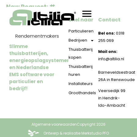
New Request: #
Snel naar
Contact
Particulieren
Bel ons:
0318
Rendementmakers
Bedrijven
255 069
Slimme
Thuisbatterij
Mail ons:
thuisbatterijen,
kopen
info@altilia.nl
energieopslagsystemen
Thuisbatterij
en Nederlandse
Barneveldsestraat
EMS software voor
huren
26A in Renswoude
particulier en
Installateurs
bedrijf!
Veersedijk 99
Groothandels
in Hendrik-
Ido-Ambacht
Algemene voorwaarden
Copyright 2026
Ontwerp & realisatie Merkstudio PFO