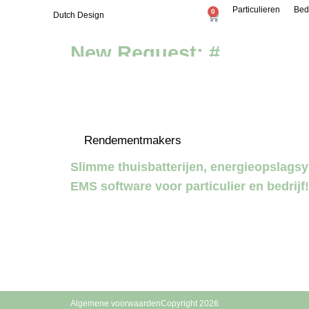
Particulieren
Bed
0
Dutch Design
New Request: #
Energieo
Rendementmakers
Slimme thuisbatterijen, energieopslag
EMS software voor particulier en bedrijf!
Algemene voorwaarden
Copyright 2026