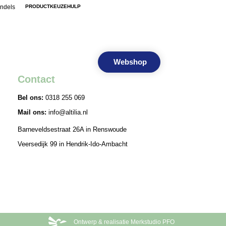
ndels
PRODUCTKEUZEHULP
Keuzehulp
Contact
Webshop
Contact
Bel ons:
0318 255 069
Mail ons:
info@altilia.nl
Barneveldsestraat 26A in Renswoude
Veersedijk 99 in Hendrik-Ido-Ambacht
Ontwerp & realisatie Merkstudio PFO