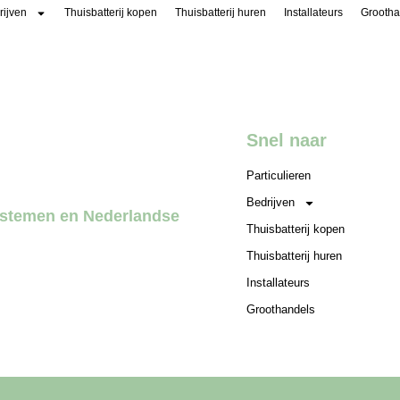
rijven
Thuisbatterij kopen
Thuisbatterij huren
Installateurs
Grootha
pslag
Energiemanagementsoftware
Over Altilia
Webshop
Snel naar
Particulieren
Bedrijven
systemen en Nederlandse
Thuisbatterij kopen
Thuisbatterij huren
Installateurs
Groothandels