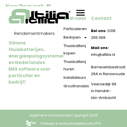
New Request: #
Snel naar
Contact
Particulieren
Bel ons:
0318
Rendementmakers
Bedrijven
255 069
Slimme
Thuisbatterij
Mail ons:
thuisbatterijen,
kopen
info@altilia.nl
energieopslagsystemen
Thuisbatterij
en Nederlandse
Barneveldsestraat
EMS software voor
huren
26A in Renswoude
particulier en
Installateurs
bedrijf!
Veersedijk 99
Groothandels
in Hendrik-
Ido-Ambacht
Algemene voorwaarden
Copyright 2026
Ontwerp & realisatie Merkstudio PFO