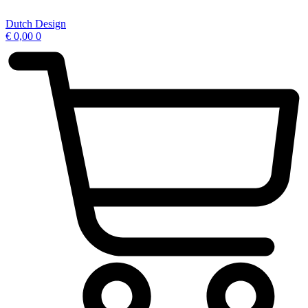
Ga
naar
Dutch Design
de
€
0,00
0
inhoud