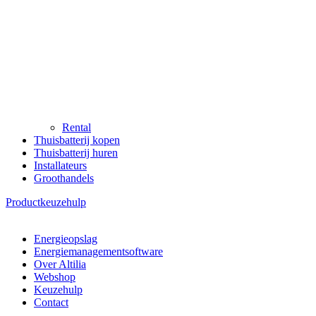
Rental
Thuisbatterij kopen
Thuisbatterij huren
Installateurs
Groothandels
Productkeuzehulp
Energieopslag
Energiemanagementsoftware
Over Altilia
Webshop
Keuzehulp
Contact