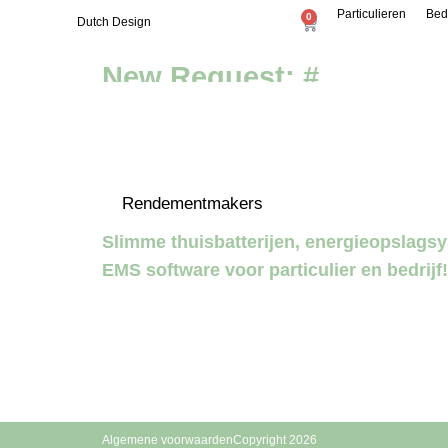
Particulieren
Bed
0
Dutch Design
New Request: #
Energieo
Rendementmakers
Slimme thuisbatterijen, energieopslag
EMS software voor particulier en bedrijf!
Algemene voorwaarden
Copyright 2026