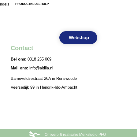
ndels
PRODUCTKEUZEHULP
Keuzehulp
Contact
Webshop
Contact
Bel ons:
0318 255 069
Mail ons:
info@altilia.nl
Barneveldsestraat 26A in Renswoude
Veersedijk 99 in Hendrik-Ido-Ambacht
Ontwerp & realisatie Merkstudio PFO