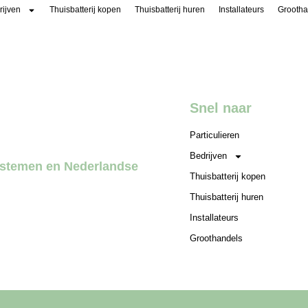
rijven
Thuisbatterij kopen
Thuisbatterij huren
Installateurs
Grootha
pslag
Energiemanagementsoftware
Over Altilia
Webshop
Snel naar
Particulieren
Bedrijven
systemen en Nederlandse
Thuisbatterij kopen
Thuisbatterij huren
Installateurs
Groothandels