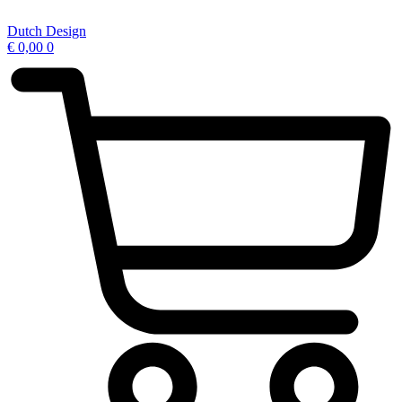
Ga
naar
Dutch Design
de
€
0,00
0
inhoud