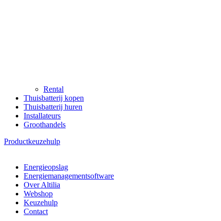
Rental
Thuisbatterij kopen
Thuisbatterij huren
Installateurs
Groothandels
Productkeuzehulp
Energieopslag
Energiemanagementsoftware
Over Altilia
Webshop
Keuzehulp
Contact