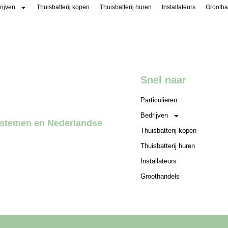
rijven
Thuisbatterij kopen
Thuisbatterij huren
Installateurs
Grootha
Snel naar
Particulieren
Bedrijven
systemen en Nederlandse
Thuisbatterij kopen
Thuisbatterij huren
Installateurs
Groothandels
pslag
Energiemanagementsoftware
Over Altilia
Webshop