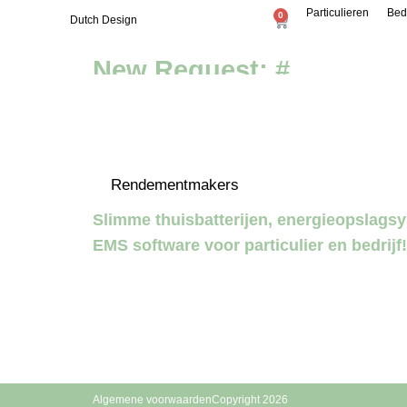
Particulieren
Bed
0
Dutch Design
New Request: #
Rendementmakers
Slimme thuisbatterijen, energieopslag
EMS software voor particulier en bedrijf!
Energieo
Algemene voorwaarden
Copyright 2026