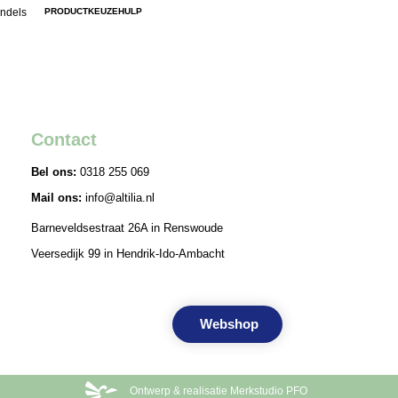
ndels
PRODUCTKEUZEHULP
Contact
Bel ons:
0318 255 069
Mail ons:
info@altilia.nl
Barneveldsestraat 26A in Renswoude
Veersedijk 99 in Hendrik-Ido-Ambacht
Keuzehulp
Contact
Webshop
Ontwerp & realisatie Merkstudio PFO