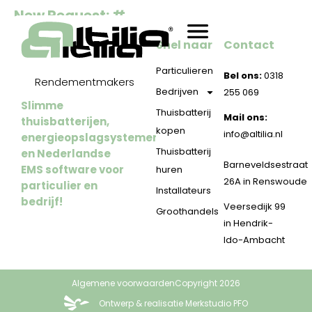
New Request: #
Snel naar
Contact
Particulieren
Bel ons:
0318
Rendementmakers
Bedrijven
255 069
Slimme
Thuisbatterij
Mail ons:
thuisbatterijen,
kopen
info@altilia.nl
energieopslagsystemen
Thuisbatterij
en Nederlandse
Barneveldsestraat
EMS software voor
huren
26A in Renswoude
particulier en
Installateurs
bedrijf!
Veersedijk 99
Groothandels
in Hendrik-
Ido-Ambacht
Algemene voorwaarden
Copyright 2026
Ontwerp & realisatie Merkstudio PFO