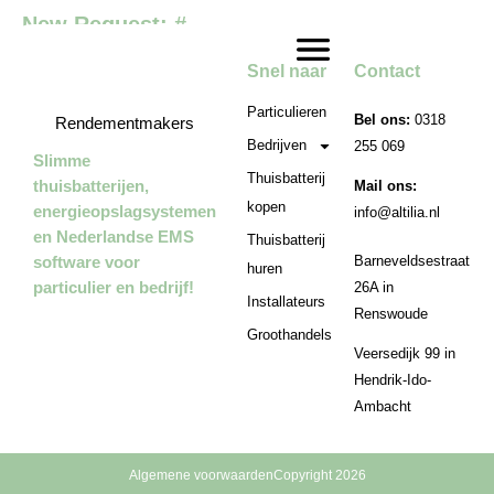
New Request: #
Snel naar
Contact
Particulieren
Bel ons:
0318
Rendementmakers
Bedrijven
255 069
Slimme
Thuisbatterij
thuisbatterijen,
Mail ons:
kopen
energieopslagsystemen
info@altilia.nl
en Nederlandse EMS
Thuisbatterij
software voor
Barneveldsestraat
huren
particulier en bedrijf!
26A in
Installateurs
Renswoude
Groothandels
Veersedijk 99 in
Hendrik-Ido-
Ambacht
Algemene voorwaarden
Copyright 2026