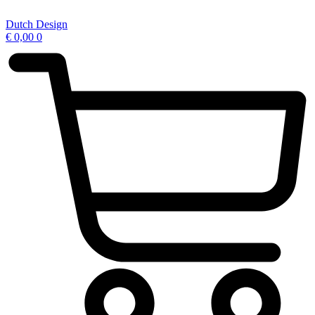
Ga
naar
Dutch Design
de
€
0,00
0
inhoud