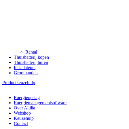
Rental
Thuisbatterij kopen
Thuisbatterij huren
Installateurs
Groothandels
Productkeuzehulp
Energieopslag
Energiemanagementsoftware
Over Altilia
Webshop
Keuzehulp
Contact