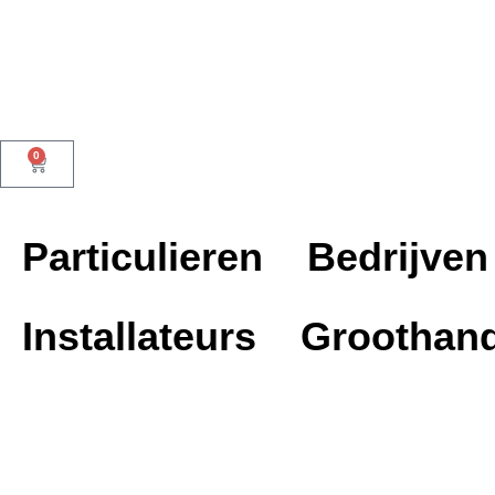
Dutch Design
0
Particulieren
Bedrijven
Installateurs
Groothand
Productkeuzehulp