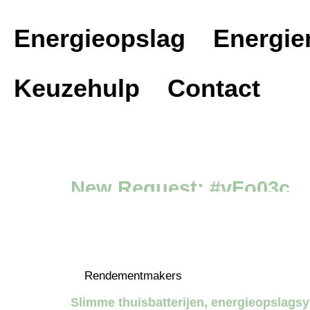
Energieopslag
Energi
Keuzehulp
Contact
New Request: #vFo03c
Rendementmakers
Slimme thuisbatterijen, energieopslag