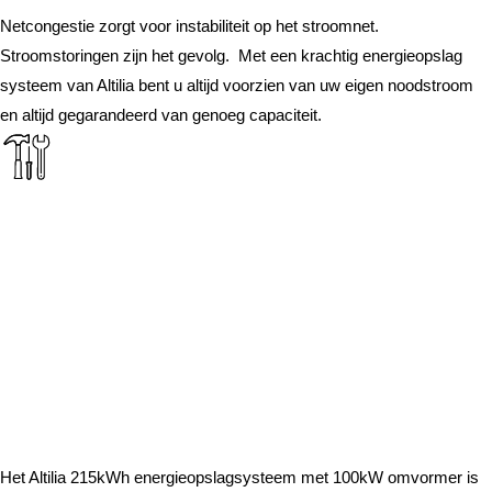
Netcongestie zorgt voor instabiliteit op het stroomnet.
Stroomstoringen zijn het gevolg.
Met een krachtig energieopslag
systeem van Altilia bent u altijd voorzien van uw eigen noodstroom
en altijd gegarandeerd van genoeg capaciteit.
Krachtig én efficiënt
vloeistofgekoeld
energieopslagsysteem
met 215kWh capaciteit
en Oer-Hollandse
software
Het Altilia 215kWh energieopslagsysteem met 100kW omvormer is