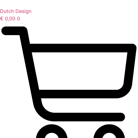
Ga
naar
Dutch Design
de
€
0,00
0
inhoud