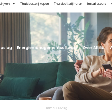
drijven
Thuisbatterij kopen
Thuisbatterij huren
Installateurs
opslag
Energiemanagementsoftware
Over Altilia
Home
»
192 kg