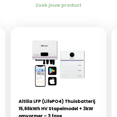
Zoek jouw product
Altilia LFP (LifePO4) Thuisbatterij
15,66kWh HV Stapelmodel + 3kW
omvormer – 3 fase