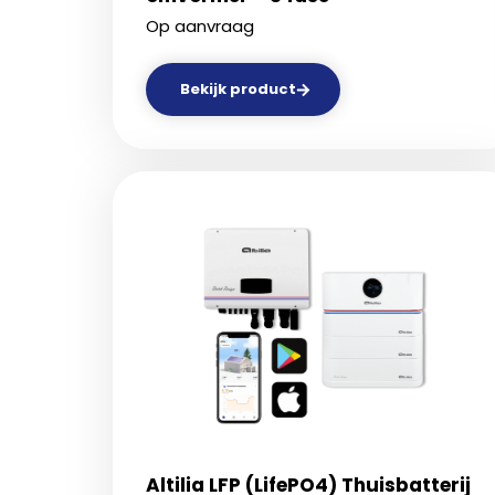
Op aanvraag
Bekijk product
Altilia LFP (LifePO4) Thuisbatterij